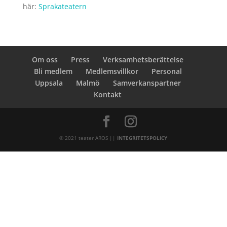
här:
Sprakateatern
Om oss
Press
Verksamhetsberättelse
Bli medlem
Medlemsvillkor
Personal
Uppsala
Malmö
Samverkanspartner
Kontakt
© 2021 teater AROS ||
INTEGRITETSPOLICY