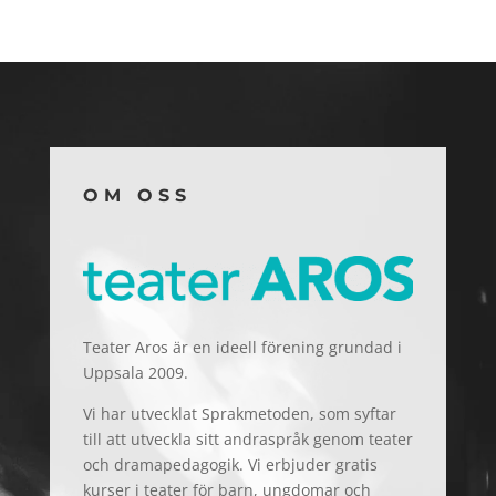
OM OSS
Teater Aros är en ideell förening grundad i
Uppsala 2009.
Vi har utvecklat Sprakmetoden, som syftar
till att utveckla sitt andraspråk genom teater
och dramapedagogik. Vi erbjuder gratis
kurser i teater för barn, ungdomar och