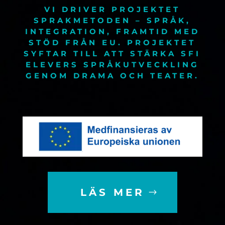
VI DRIVER
PROJEKTET
SPRAKMETODEN – SPRÅK,
INTEGRATION, FRAMTID MED
STÖD FRÅN EU. PROJEKTET
SYFTAR TILL ATT STÄRKA SFI
ELEVERS SPRÅKUTVECKLING
GENOM DRAMA OCH TEATER.
LÄS MER