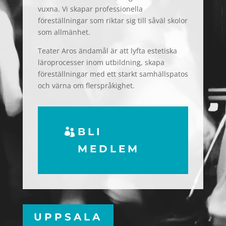
vuxna. Vi skapar professionella
föreställningar som riktar sig till såväl skolor
som allmänhet.
Teater Aros ändamål är att lyfta estetiska
läroprocesser inom utbildning, skapa
föreställningar med ett starkt samhällspatos
och värna om flerspråkighet.
BLI
MEDLEM
UPPSALA