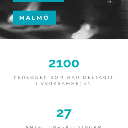
MALMÖ
2100
PERSONER SOM HAR DELTAGIT
I VERKSAMHETEN
27
ANTAL UPPSÄTTNINGAR