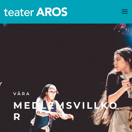
VÅRA
MEDLEMSVILLKO
R