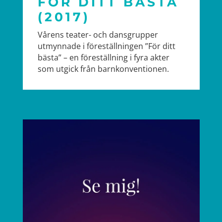
FÖR DITT BÄSTA
(2017)
Vårens teater- och dansgrupper
utmynnade i föreställningen ”För ditt
bästa” – en föreställning i fyra akter
som utgick från barnkonventionen.