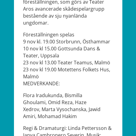
föreställningen, som görs av Teater
Aros avancerad
e skådespelargrupp
bestående av sju nyanlända
ungdomar.
Föreställningen spelas
9 nov kl. 19.00 Storbrunn, Östhammar
10 nov kl 15.00 Gottsunda Dans &
Teater, Uppsala
23 nov kl 13.00 Teater Teamus, Malmö
23 nov kl 19.00 Motettens Folkets Hus,
Malmö
MEDVERKANDE:
Flora Iradukunda, Bismilla
Ghoulami, Omid Reza, Haze
Xedrov, Marta Vysochanska, Jawid
Amiri, Mohamad Hakim
Regi & Dramaturgi: Linda Pettersson &
Janya Cambronero Severin. Musik: