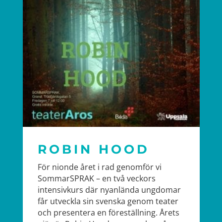
ROBIN HOOD
För nionde året i rad genomför vi
SommarSPRAK – en två veckors
intensivkurs där nyanlända ungdomar
får utveckla sin svenska genom teater
och presentera en föreställning. Årets