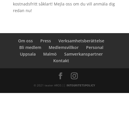
kostnadsfritt såklart! Mejla oss om du vill anmäla dig
redan nu!
Om oss
Press
Verksamhetsberättelse
Bli medlem
Medlemsvillkor
Personal
Uppsala
Malmö
Samverkanspartner
Kontakt
© 2021 teater AROS ||
INTEGRITETSPOLICY